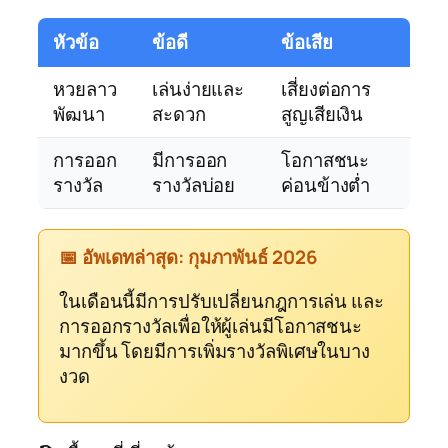
หัวข้อ
ข้อดี
ข้อเสีย
หวยลาว
เล่นง่ายและ
เสี่ยงต่อการ
พัฒนา
สะดวก
สูญเสียเงิน
การออก
มีการออก
โอกาสชนะ
รางวัล
รางวัลบ่อย
ค่อนข้างต่ำ
📅 อัพเดทล่าสุด: กุมภาพันธ์ 2026
ในเดือนนี้มีการปรับเปลี่ยนกฎการเล่น และ
การออกรางวัลเพื่อให้ผู้เล่นมีโอกาสชนะ
มากขึ้น โดยมีการเพิ่มรางวัลพิเศษในบาง
งวด