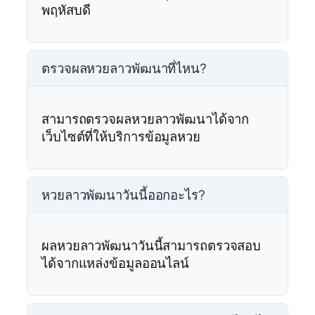
พฤหัสบดี
ตรวจผลหวยลาวพัฒนาที่ไหน?
สามารถตรวจผลหวยลาวพัฒนาได้จาก
เว็บไซต์ที่ให้บริการข้อมูลหวย
หวยลาวพัฒนาวันนี้ออกอะไร?
ผลหวยลาวพัฒนาวันนี้สามารถตรวจสอบ
ได้จากแหล่งข้อมูลออนไลน์