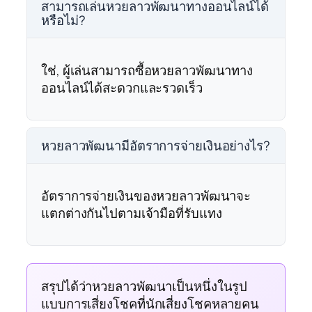
สามารถเล่นหวยลาวพัฒนาทางออนไลน์ได้
หรือไม่?
ใช่, ผู้เล่นสามารถซื้อหวยลาวพัฒนาทาง
ออนไลน์ได้สะดวกและรวดเร็ว
หวยลาวพัฒนามีอัตราการจ่ายเงินอย่างไร?
อัตราการจ่ายเงินของหวยลาวพัฒนาจะ
แตกต่างกันไปตามเจ้ามือที่รับแทง
สรุปได้ว่าหวยลาวพัฒนาเป็นหนึ่งในรูป
แบบการเสี่ยงโชคที่นักเสี่ยงโชคหลายคน