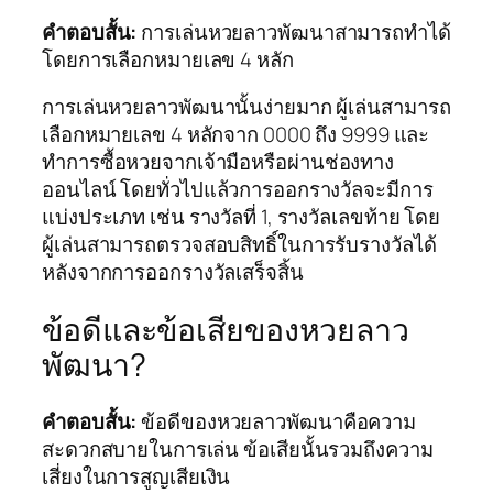
คำตอบสั้น:
การเล่นหวยลาวพัฒนาสามารถทำได้
โดยการเลือกหมายเลข 4 หลัก
การเล่นหวยลาวพัฒนานั้นง่ายมาก ผู้เล่นสามารถ
เลือกหมายเลข 4 หลักจาก 0000 ถึง 9999 และ
ทำการซื้อหวยจากเจ้ามือหรือผ่านช่องทาง
ออนไลน์ โดยทั่วไปแล้วการออกรางวัลจะมีการ
แบ่งประเภท เช่น รางวัลที่ 1, รางวัลเลขท้าย โดย
ผู้เล่นสามารถตรวจสอบสิทธิ์ในการรับรางวัลได้
หลังจากการออกรางวัลเสร็จสิ้น
ข้อดีและข้อเสียของหวยลาว
พัฒนา?
คำตอบสั้น:
ข้อดีของหวยลาวพัฒนาคือความ
สะดวกสบายในการเล่น ข้อเสียนั้นรวมถึงความ
เสี่ยงในการสูญเสียเงิน