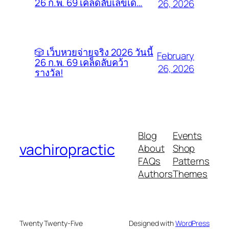
26 ก.พ. 69 เคล็ดลับเลขเด็…
26, 2026
🎲 เว็บหวยจ่ายจริง 2026 วันนี้
February
26 ก.พ. 69 เคล็ดลับคว้า
26, 2026
รางวัล!
Blog
Events
vachiropractic
About
Shop
FAQs
Patterns
Authors
Themes
Twenty Twenty-Five
Designed with
WordPress