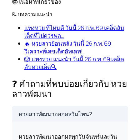
📚 เนื้อหาที่เกี่ยวข้อง
📝 บทความแนะนำ
แทงหวย ที่ไหนดี วันนี้ 26 ก.พ. 69 เคล็ดลับ
เด็ดที่ไม่ควรพล…
🔥 หวยลาวย้อนหลัง วันนี้ 26 ก.พ. 69
วิเคราะห์เลขเด็ดอัพเดท!
🎲 แทงหวย แนะนำ วันนี้ 26 ก.พ. 69 เคล็ด
ลับหวยเด็ด🔍
❓ คำถามที่พบบ่อยเกี่ยวกับ หวย
ลาวพัฒนา
หวยลาวพัฒนาออกผลวันไหน?
หวยลาวพัฒนาออกผลทุกวันจันทร์และวัน