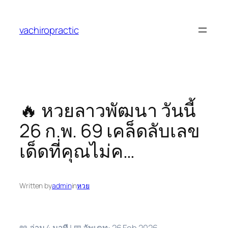
Skip
to
vachiropractic
content
🔥 หวยลาวพัฒนา วันนี้
26 ก.พ. 69 เคล็ดลับเลข
เด็ดที่คุณไม่ค…
Written by
admin
in
หวย
📖 อ่าน 4 นาที | 📅 อัพเดท: 26 Feb 2026