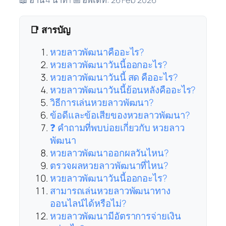
📑 สารบัญ
หวยลาวพัฒนาคืออะไร?
หวยลาวพัฒนาวันนี้ออกอะไร?
หวยลาวพัฒนาวันนี้ สด คืออะไร?
หวยลาวพัฒนาวันนี้ย้อนหลังคืออะไร?
วิธีการเล่นหวยลาวพัฒนา?
ข้อดีและข้อเสียของหวยลาวพัฒนา?
❓ คำถามที่พบบ่อยเกี่ยวกับ หวยลาว
พัฒนา
หวยลาวพัฒนาออกผลวันไหน?
ตรวจผลหวยลาวพัฒนาที่ไหน?
หวยลาวพัฒนาวันนี้ออกอะไร?
สามารถเล่นหวยลาวพัฒนาทาง
ออนไลน์ได้หรือไม่?
หวยลาวพัฒนามีอัตราการจ่ายเงิน