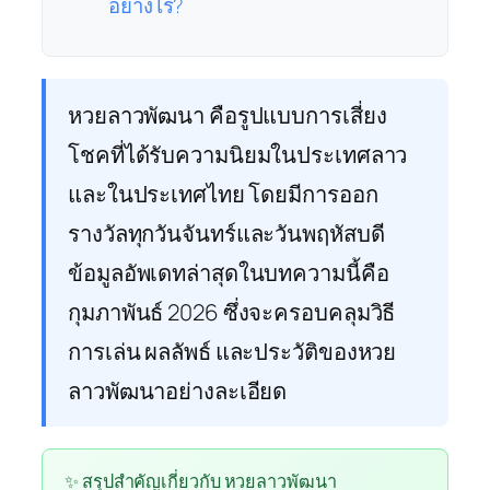
อย่างไร?
หวยลาวพัฒนา คือรูปแบบการเสี่ยง
โชคที่ได้รับความนิยมในประเทศลาว
และในประเทศไทย โดยมีการออก
รางวัลทุกวันจันทร์และวันพฤหัสบดี
ข้อมูลอัพเดทล่าสุดในบทความนี้คือ
กุมภาพันธ์ 2026 ซึ่งจะครอบคลุมวิธี
การเล่น ผลลัพธ์ และประวัติของหวย
ลาวพัฒนาอย่างละเอียด
✨ สรุปสำคัญเกี่ยวกับ หวยลาวพัฒนา