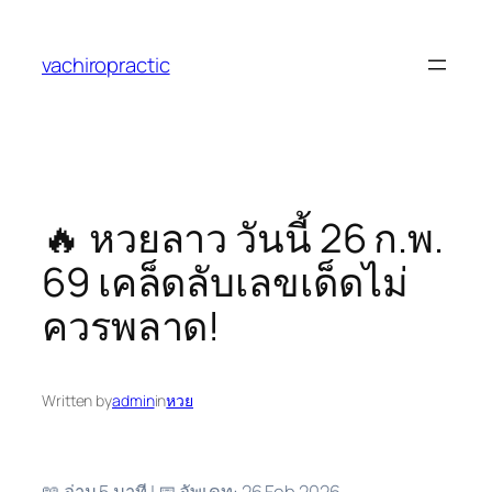
Skip
to
vachiropractic
content
🔥 หวยลาว วันนี้ 26 ก.พ.
69 เคล็ดลับเลขเด็ดไม่
ควรพลาด!
Written by
admin
in
หวย
📖 อ่าน 5 นาที | 📅 อัพเดท: 26 Feb 2026