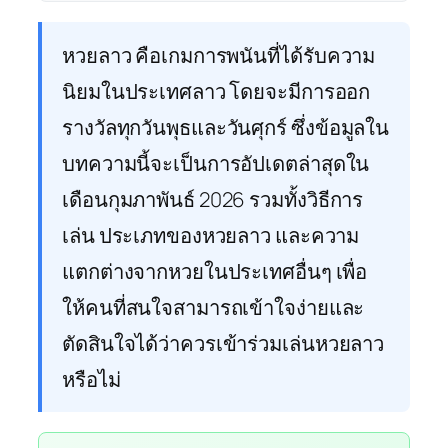
หวยลาว คือเกมการพนันที่ได้รับความ
นิยมในประเทศลาว โดยจะมีการออก
รางวัลทุกวันพุธและวันศุกร์ ซึ่งข้อมูลใน
บทความนี้จะเป็นการอัปเดตล่าสุดใน
เดือนกุมภาพันธ์ 2026 รวมทั้งวิธีการ
เล่น ประเภทของหวยลาว และความ
แตกต่างจากหวยในประเทศอื่นๆ เพื่อ
ให้คนที่สนใจสามารถเข้าใจง่ายและ
ตัดสินใจได้ว่าควรเข้าร่วมเล่นหวยลาว
หรือไม่