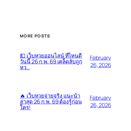
MORE POSTS
💵 เว็บหวยออนไลน์ ที่ไหนดี
February
วันนี้ 26 ก.พ. 69 เคล็ดลับถูก
26, 2026
หว…
🔥 เว็บหวยจ่ายจริง แนะนำ
February
ล่าสุด 26 ก.พ. 69 ต้องรู้ก่อน
26, 2026
ใคร!