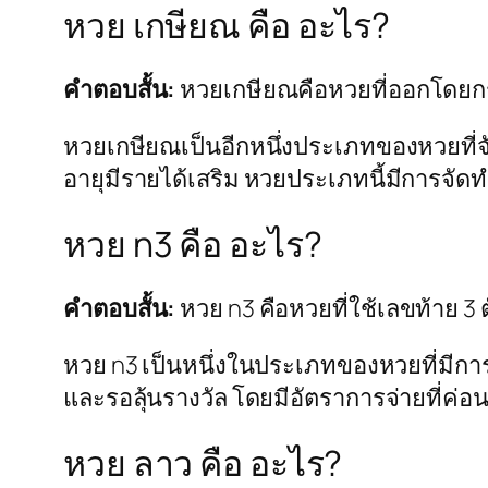
หวย เกษียณ คือ อะไร?
คำตอบสั้น:
หวยเกษียณคือหวยที่ออกโดยกรม
หวยเกษียณเป็นอีกหนึ่งประเภทของหวยที่จัดท
อายุมีรายได้เสริม หวยประเภทนี้มีการจั
หวย n3 คือ อะไร?
คำตอบสั้น:
หวย n3 คือหวยที่ใช้เลขท้าย 3
หวย n3 เป็นหนึ่งในประเภทของหวยที่มีการเ
และรอลุ้นรางวัล โดยมีอัตราการจ่ายที่ค่อนข
หวย ลาว คือ อะไร?