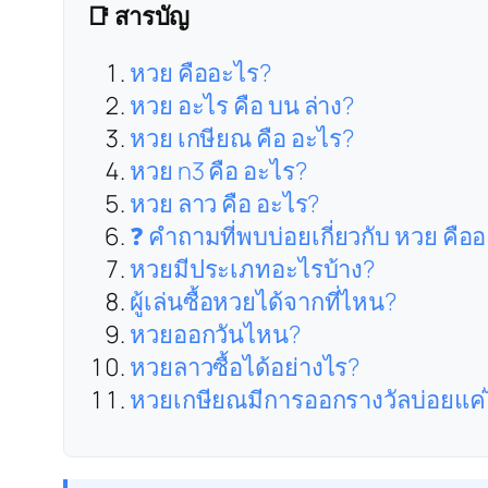
📑 สารบัญ
หวย คืออะไร?
หวย อะไร คือ บน ล่าง?
หวย เกษียณ คือ อะไร?
หวย n3 คือ อะไร?
หวย ลาว คือ อะไร?
❓ คำถามที่พบบ่อยเกี่ยวกับ หวย คือ
หวยมีประเภทอะไรบ้าง?
ผู้เล่นซื้อหวยได้จากที่ไหน?
หวยออกวันไหน?
หวยลาวซื้อได้อย่างไร?
หวยเกษียณมีการออกรางวัลบ่อยแค