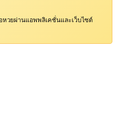
้อหวยผ่านแอพพลิเคชั่นและเว็บไซต์