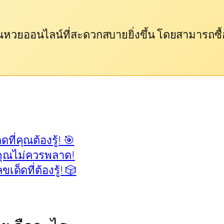
นหวยออนไลน์ที่สะดวกสบายยิ่งขึ้น โดยสามารถซื
ที่คุณต้องรู้! 🎯
ี่คุณไม่ควรพลาด!
เด็ดที่ต้องรู้! 🎲