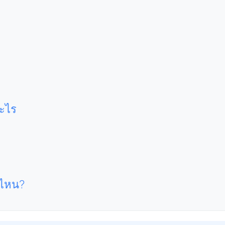
อะไร
่ไหน?