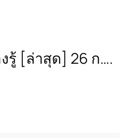
ู้ [ล่าสุด] 26 ก….