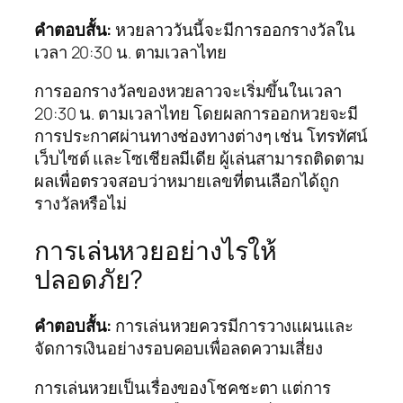
คำตอบสั้น:
หวยลาววันนี้จะมีการออกรางวัลใน
เวลา 20:30 น. ตามเวลาไทย
การออกรางวัลของหวยลาวจะเริ่มขึ้นในเวลา
20:30 น. ตามเวลาไทย โดยผลการออกหวยจะมี
การประกาศผ่านทางช่องทางต่างๆ เช่น โทรทัศน์
เว็บไซต์ และโซเชียลมีเดีย ผู้เล่นสามารถติดตาม
ผลเพื่อตรวจสอบว่าหมายเลขที่ตนเลือกได้ถูก
รางวัลหรือไม่
การเล่นหวยอย่างไรให้
ปลอดภัย?
คำตอบสั้น:
การเล่นหวยควรมีการวางแผนและ
จัดการเงินอย่างรอบคอบเพื่อลดความเสี่ยง
การเล่นหวยเป็นเรื่องของโชคชะตา แต่การ