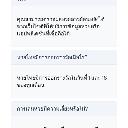
คุณสามารถตรวจผลหวยลาวย้อนหลังได้
จากเว็บไซต์ที่ให้บริการข้อมูลหวยหรือ
แอปพลิเคชันที่เชื่อถือได้
หวยไทยมีการออกรางวัลเมื่อไร?
หวยไทยมีการออกรางวัลในวันที่ 1 และ 16
ของทุกเดือน
การเล่นหวยมีความเสี่ยงหรือไม่?