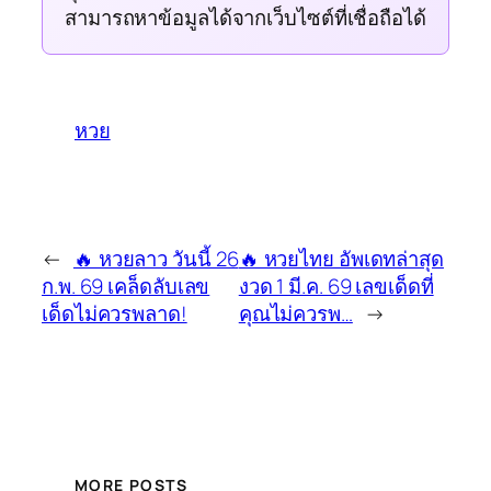
สามารถหาข้อมูลได้จากเว็บไซต์ที่เชื่อถือได้
หวย
←
🔥 หวยลาว วันนี้ 26
🔥 หวยไทย อัพเดทล่าสุด
ก.พ. 69 เคล็ดลับเลข
งวด 1 มี.ค. 69 เลขเด็ดที่
เด็ดไม่ควรพลาด!
คุณไม่ควรพ…
→
MORE POSTS