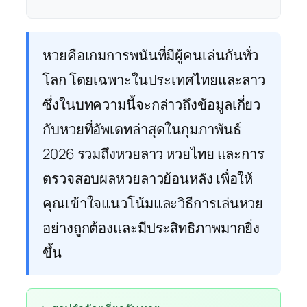
หวยคือเกมการพนันที่มีผู้คนเล่นกันทั่ว
โลก โดยเฉพาะในประเทศไทยและลาว
ซึ่งในบทความนี้จะกล่าวถึงข้อมูลเกี่ยว
กับหวยที่อัพเดทล่าสุดในกุมภาพันธ์
2026 รวมถึงหวยลาว หวยไทย และการ
ตรวจสอบผลหวยลาวย้อนหลัง เพื่อให้
คุณเข้าใจแนวโน้มและวิธีการเล่นหวย
อย่างถูกต้องและมีประสิทธิภาพมากยิ่ง
ขึ้น