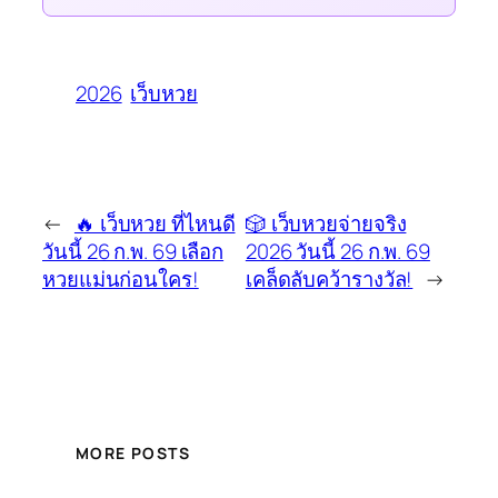
2026
เว็บหวย
←
🔥 เว็บหวย ที่ไหนดี
🎲 เว็บหวยจ่ายจริง
วันนี้ 26 ก.พ. 69 เลือก
2026 วันนี้ 26 ก.พ. 69
หวยแม่นก่อนใคร!
เคล็ดลับคว้ารางวัล!
→
MORE POSTS