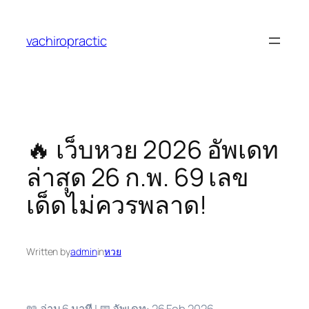
Skip
to
vachiropractic
content
🔥 เว็บหวย 2026 อัพเดท
ล่าสุด 26 ก.พ. 69 เลข
เด็ดไม่ควรพลาด!
Written by
admin
in
หวย
📖 อ่าน 6 นาที | 📅 อัพเดท: 26 Feb 2026