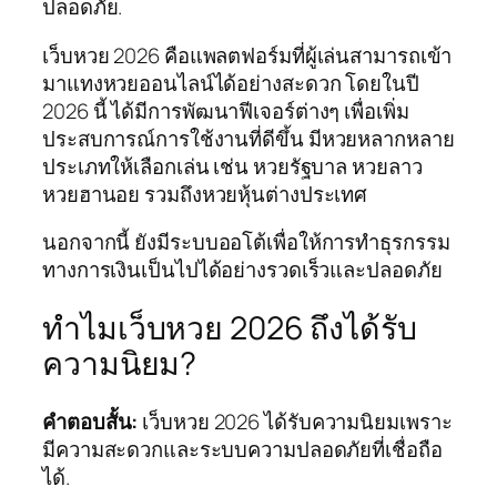
ปลอดภัย.
เว็บหวย 2026 คือแพลตฟอร์มที่ผู้เล่นสามารถเข้า
มาแทงหวยออนไลน์ได้อย่างสะดวก โดยในปี
2026 นี้ ได้มีการพัฒนาฟีเจอร์ต่างๆ เพื่อเพิ่ม
ประสบการณ์การใช้งานที่ดีขึ้น มีหวยหลากหลาย
ประเภทให้เลือกเล่น เช่น หวยรัฐบาล หวยลาว
หวยฮานอย รวมถึงหวยหุ้นต่างประเทศ
นอกจากนี้ ยังมีระบบออโต้เพื่อให้การทำธุรกรรม
ทางการเงินเป็นไปได้อย่างรวดเร็วและปลอดภัย
ทำไมเว็บหวย 2026 ถึงได้รับ
ความนิยม?
คำตอบสั้น:
เว็บหวย 2026 ได้รับความนิยมเพราะ
มีความสะดวกและระบบความปลอดภัยที่เชื่อถือ
ได้.