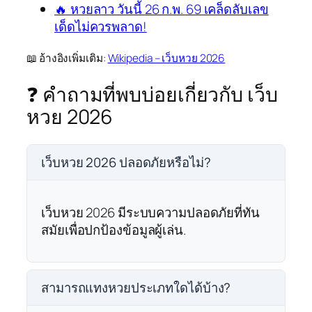
🔥 หวยลาว วันนี้ 26 ก.พ. 69 เคล็ดลับเลข
เด็ดไม่ควรพลาด!
📖 อ้างอิงเพิ่มเติม:
Wikipedia – เว็บหวย 2026
❓ คำถามที่พบบ่อยเกี่ยวกับ เว็บ
หวย 2026
เว็บหวย 2026 ปลอดภัยหรือไม่?
เว็บหวย 2026 มีระบบความปลอดภัยที่ทัน
สมัยเพื่อปกป้องข้อมูลผู้เล่น.
สามารถแทงหวยประเภทใดได้บ้าง?