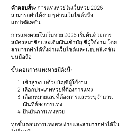
คำตอบสั้น:
การแทงหวยในเว็บหวย 2026
สามารถทำได้ง่าย ๆ ผ่านเว็บไซต์หรือ
แอปพลิเคชัน.
การแทงหวยในเว็บหวย 2026 เริ่มต้นด้วยการ
สมัครสมาชิกและเติมเงินเข้าบัญชีผู้ใช้งาน โดย
สามารถทำได้ทั้งผ่านเว็บไซต์และแอปพลิเคชัน
บนมือถือ
ขั้นตอนการแทงหวยมีดังนี้:
เข้าสู่ระบบด้วยบัญชีผู้ใช้งาน
เลือกประเภทหวยที่ต้องการแทง
เลือกหมายเลขที่ต้องการและระบุจำนวน
เงินที่ต้องการแทง
ยืนยันการแทงหวย
ทุกขั้นตอนการแทงหวยง่ายและสามารถทำได้ใน