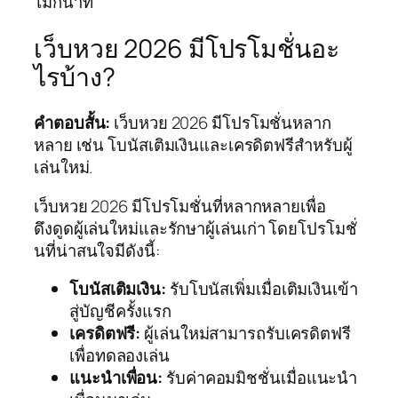
ไม่กี่นาที
เว็บหวย 2026 มีโปรโมชั่นอะ
ไรบ้าง?
คำตอบสั้น:
เว็บหวย 2026 มีโปรโมชั่นหลาก
หลาย เช่น โบนัสเติมเงินและเครดิตฟรีสำหรับผู้
เล่นใหม่.
เว็บหวย 2026 มีโปรโมชั่นที่หลากหลายเพื่อ
ดึงดูดผู้เล่นใหม่และรักษาผู้เล่นเก่า โดยโปรโมชั่
นที่น่าสนใจมีดังนี้:
โบนัสเติมเงิน:
รับโบนัสเพิ่มเมื่อเติมเงินเข้า
สู่บัญชีครั้งแรก
เครดิตฟรี:
ผู้เล่นใหม่สามารถรับเครดิตฟรี
เพื่อทดลองเล่น
แนะนำเพื่อน:
รับค่าคอมมิชชั่นเมื่อแนะนำ