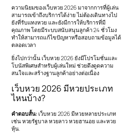
ความนิยมของเว็บหวย 2026 มาจากการที่ผู้เล่น
สามารถเข้าถึงบริการได้ง่าย ไม่ต้องเดินทางไป
ยังที่รับแทงหวย และยังมีการให้บริการที่มี
คุณภาพ โดยมีระบบสนับสนุนลูกค้า 24 ชั่วโมง
ทำให้สามารถแก้ไขปัญหาหรือสอบถามข้อมูลได้
ตลอดเวลา
ยิ่งไปกว่านั้น เว็บหวย 2026 ยังมีโปรโมชั่นและ
โบนัสพิเศษสำหรับผู้เล่นใหม่ ช่วยดึงดูดความ
สนใจและสร้างฐานลูกค้าอย่างต่อเนื่อง
เว็บหวย 2026 มีหวยประเภท
ไหนบ้าง?
คำตอบสั้น:
เว็บหวย 2026 มีหวยหลายประเภท
เช่น หวยรัฐบาล หวยลาว หวยฮานอย และหวย
หุ้น.