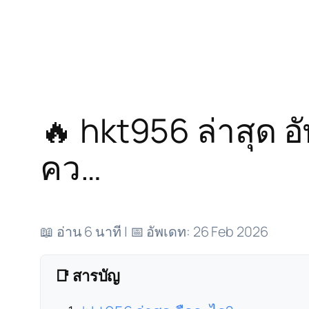
🔥 hkt956 ล่าสุด อั
คว…
📖 อ่าน 6 นาที | 📅 อัพเดท: 26 Feb 2026
📑 สารบัญ