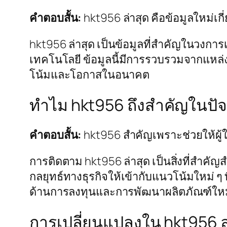
คำตอบสั้น:
hkt956 ล่าสุด คือข้อมูลใหม่เก
hkt956 ล่าสุด เป็นข้อมูลที่สำคัญในวงก
เทคโนโลยี ข้อมูลนี้มีการรวบรวมจากแหล่งข้
โน้มและโอกาสในอนาคต
ทำไม hkt956 ถึงสำคัญในปัจ
คำตอบสั้น:
hkt956 สำคัญเพราะช่วยให้ผู
การติดตาม hkt956 ล่าสุด เป็นสิ่งที่สำคั
กลยุทธ์ทางธุรกิจให้เข้ากับแนวโน้มใหม่ ๆ ที
ด้านการลงทุนและการพัฒนาผลิตภัณฑ์ใหม
การเปลี่ยนแปลงใน hkt956 ล