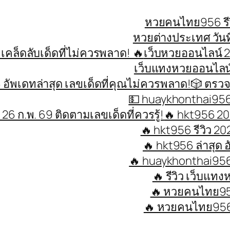
หวยคนไทย956 รีวิว
หวยต่างประเทศ วันที
 เคล็ดลับเด็ดที่ไม่ควรพลาด! 🔥
เว็บหวยออนไลน์ 20
เว็บแทงหวยออนไลน์ 
อัพเดทล่าสุด เลขเด็ดที่คุณไม่ควรพลาด!
🎲 ตรวจห
💵 huaykhonthai956 ล
้ 26 ก.พ. 69 ติดตามเลขเด็ดที่ควรรู้!
🔥 hkt956 20
🔥 hkt956 รีวิว 20
🔥 hkt956 ล่าสุด 
🔥 huaykhonthai956 
🔥 รีวิว เว็บแทง
🔥 หวยคนไทย956 
🔥 หวยคนไทย956 ล่