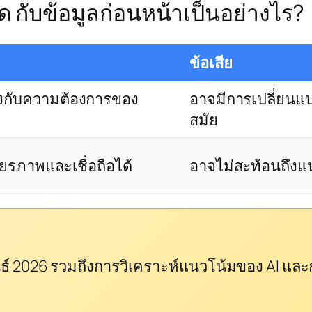
ด กับข้อมูลก่อนหน้าเป็นอย่างไร?
ข้อเสีย
รงกับความต้องการของ
อาจมีการเปลี่ยนแป
สมัย
ียรภาพและเชื่อถือได้
อาจไม่สะท้อนถึงแนว
พันธ์ 2026 รวมถึงการวิเคราะห์แนวโน้มของ AI แ