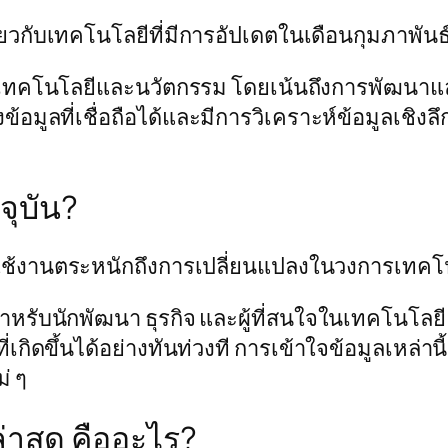
ี่ยวกับเทคโนโลยีที่มีการอัปเดตในเดือนกุมภาพันธ
ารเทคโนโลยีและนวัตกรรม โดยเน้นถึงการพัฒนาแล
อมูลที่เชื่อถือได้และมีการวิเคราะห์ข้อมูลเชิงล
จุบัน?
้ใช้งานตระหนักถึงการเปลี่ยนแปลงในวงการเทคโน
ญสำหรับนักพัฒนา ธุรกิจ และผู้ที่สนใจในเทคโนโลย
่เกิดขึ้นได้อย่างทันท่วงที การเข้าใจข้อมูลเหล่าน
่ ๆ
่าสุด คืออะไร?