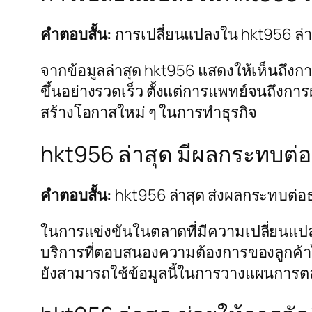
คำตอบสั้น:
การเปลี่ยนแปลงใน hkt956 ล่าส
จากข้อมูลล่าสุด hkt956 แสดงให้เห็นถึ
ขึ้นอย่างรวดเร็ว ตั้งแต่การแพทย์จนถึงกา
สร้างโอกาสใหม่ ๆ ในการทำธุรกิจ
hkt956 ล่าสุด มีผลกระทบต่อ
คำตอบสั้น:
hkt956 ล่าสุด ส่งผลกระทบต่
ในการแข่งขันในตลาดที่มีความเปลี่ยนแปล
บริการที่ตอบสนองความต้องการของลูกค้า
ยังสามารถใช้ข้อมูลนี้ในการวางแผนการต