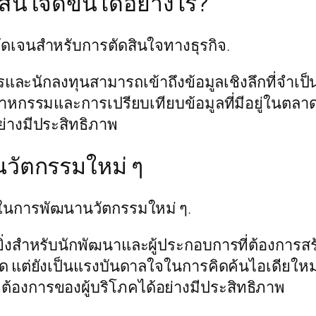
สินใจดีขึ้นได้อย่างไร?
่ชัดเจนสำหรับการตัดสินใจทางธุรกิจ.
ารและนักลงทุนสามารถเข้าถึงข้อมูลเชิงลึกที่จำเป็
สาหกรรมและการเปรียบเทียบข้อมูลที่มีอยู่ในตลา
ย่างมีประสิทธิภาพ
นวัตกรรมใหม่ ๆ
ในการพัฒนานวัตกรรมใหม่ ๆ.
างยิ่งสำหรับนักพัฒนาและผู้ประกอบการที่ต้องการสร
ต่ยังเป็นแรงบันดาลใจในการคิดค้นไอเดียใหม่ ๆ ท
้องการของผู้บริโภคได้อย่างมีประสิทธิภาพ