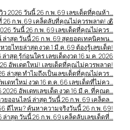
 2026 วันนี้ 26 ก.พ. 69 เลขเด็ดที่คุณห้า…
่ 26 ก.พ. 69 เคล็ดลับที่คุณไม่ควรพลาด! 💰
26 วันนี้ 26 ก.พ. 69 เลขเด็ดที่คุณไม่ควร…
ล่าสุด วันนี้ 26 ก.พ. 69 สุดยอดเทคนิคพน…
วยไทยล่าสุด งวด 1 มี.ค. 69 ต้องรู้เลขเด็ด!
่าสุด รู้ก่อนใคร เลขเด็ดงวด 16 ม.ค. 2026
26 อัพเดตใหม่! เลขเด็ดที่คุณไม่ควรพลาด!
26 ล่าสุด ทำไมถึงเป็นเลขเด็ดที่คุณไม่ควร…
อัพเดทใหม่ งวด 16 ต.ค. 66 เลขเด็ดที่ไม่คว…
2026 อัพเดทเลขเด็ด งวด 16 มี.ค. ที่คุณต…
หวยออนไลน์ ล่าสุด วันนี้ 26 ก.พ. 69 เคล็ดล…
ดีไหม? ค้นหาความจริงวันนี้ 26 ก.พ. 69!
าสุด วันนี้ 26 ก.พ. 69 เคล็ดลับเลขเด็ดที่…