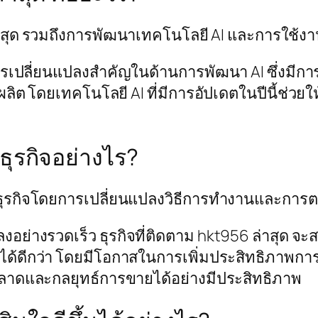
ุด รวมถึงการพัฒนาเทคโนโลยี AI และการใช้งานที
งการเปลี่ยนแปลงสำคัญในด้านการพัฒนา AI ซึ่ง
รผลิต โดยเทคโนโลยี AI ที่มีการอัปเดตในปีนี้ช่
ธุรกิจอย่างไร?
อธุรกิจโดยการเปลี่ยนแปลงวิธีการทำงานและการ
งอย่างรวดเร็ว ธุรกิจที่ติดตาม hkt956 ล่าสุด 
ได้ดีกว่า โดยมีโอกาสในการเพิ่มประสิทธิภาพกา
ลาดและกลยุทธ์การขายได้อย่างมีประสิทธิภาพ