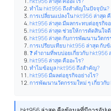
hkt956 ล่าสุด คืออะไร?
ทำไม hkt956 ถึงสำคัญในปัจจุบัน?
การเปลี่ยนแปลงใน hkt956 ล่าสุด ค
hkt956 ล่าสุด มีผลกระทบต่อธุรกิจอ
hkt956 ล่าสุด ช่วยให้การตัดสินใจดี
hkt956 ล่าสุด กับการพัฒนานวัตกร
การเปรียบเทียบ hkt956 ล่าสุด กับข
❓ คำถามที่พบบ่อยเกี่ยวกับ hkt956 ล
hkt956 ล่าสุด คืออะไร?
ทำไมข้อมูล hkt956 ถึงสำคัญ?
hkt956 มีผลต่อธุรกิจอย่างไร?
การพัฒนานวัตกรรมใหม่ ๆ เกี่ยวกับ
hkt956 ล่าสุด คือข้อมูลที่มีการอัปเ