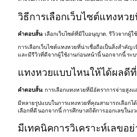
วิธีการเลือกเว็บไซต์แทงหวยที่
คำตอบสั้น:
เลือกเว็บไซต์ที่มีใบอนุญาต, รีวิวจากผู้
การเลือกเว็บไซต์แทงหวยที่น่าเชื่อถือเป็นสิ่งสำคัญ
และมีรีวิวที่ดีจากผู้ใช้งานก่อนหน้านี้ นอกจากนี้ 
แทงหวยแบบไหนให้ได้ผลดีที่
คำตอบสั้น:
การเลือกแทงหวยที่มีอัตราการจ่ายสูงแล
มีหลายรูปแบบในการแทงหวยที่คุณสามารถเลือกได้ 
เลือกที่ดี นอกจากนี้ การศึกษาสถิติการออกเลขในงว
มีเทคนิคการวิเคราะห์เลขอย