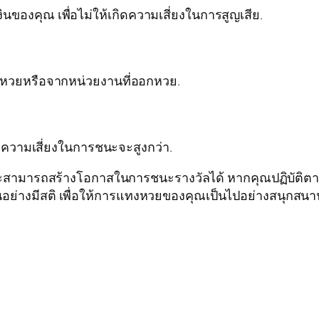
ุณ เพื่อไม่ให้เกิดความเสี่ยงในการสูญเสีย.
งหวยหรือจากหน่วยงานที่ออกหวย.
ต่ความเสี่ยงในการชนะจะสูงกว่า.
และสามารถสร้างโอกาสในการชนะรางวัลได้ หากคุณปฏิบัติตา
อย่างมีสติ เพื่อให้การแทงหวยของคุณเป็นไปอย่างสนุกสน