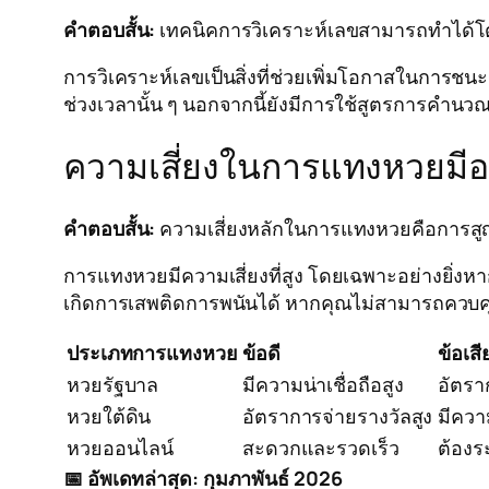
คำตอบสั้น:
เทคนิคการวิเคราะห์เลขสามารถทำได้โ
การวิเคราะห์เลขเป็นสิ่งที่ช่วยเพิ่มโอกาสในการชน
ช่วงเวลานั้น ๆ นอกจากนี้ยังมีการใช้สูตรการคำนวณ
ความเสี่ยงในการแทงหวยมีอ
คำตอบสั้น:
ความเสี่ยงหลักในการแทงหวยคือการสูญเ
การแทงหวยมีความเสี่ยงที่สูง โดยเฉพาะอย่างยิ่
เกิดการเสพติดการพนันได้ หากคุณไม่สามารถควบ
ประเภทการแทงหวย
ข้อดี
ข้อเสี
หวยรัฐบาล
มีความน่าเชื่อถือสูง
อัตรา
หวยใต้ดิน
อัตราการจ่ายรางวัลสูง
มีควา
หวยออนไลน์
สะดวกและรวดเร็ว
ต้องร
📅 อัพเดทล่าสุด: กุมภาพันธ์ 2026