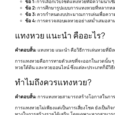
ข้อ 1:
การเลือกเว็บไซต์แทงหวยที่มีความน่าเชื่อ
ข้อ 2:
การศึกษารูปแบบการแทงหวยที่หลากหล
ข้อ 3:
ควรกำหนดงบประมาณการเล่นเพื่อความ
ข้อ 4:
การตรวจสอบผลหวยอย่างสม่ำเสมอสามาร
แทงหวย แนะนำ คืออะไร?
คำตอบสั้น:
แทงหวย แนะนำ คือวิธีการเล่นหวยที่มีเ
การแทงหวยคือการทายตัวเลขที่จะออกในงวดนั้น ๆ โดย
หวยใต้ดิน และหวยออนไลน์ ซึ่งแต่ละประเภทก็มีวิธี
ทำไมถึงควรแทงหวย?
คำตอบสั้น:
การแทงหวยสามารถสร้างโอกาสในการรับ
การแทงหวยไม่เพียงแต่เป็นการเสี่ยงโชค ยังเป็นก
ทางในการสร้างรายได้เสริม โดยเฉพาะหากสามารถ