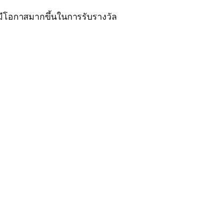
่นมีโอกาสมากขึ้นในการรับรางวัล