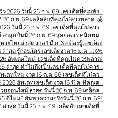
 2026 วันนี้ 26 ก.พ. 69 เลขเด็ดที่คุณห้า…
่ 26 ก.พ. 69 เคล็ดลับที่คุณไม่ควรพลาด! 💰
26 วันนี้ 26 ก.พ. 69 เลขเด็ดที่คุณไม่ควร…
ล่าสุด วันนี้ 26 ก.พ. 69 สุดยอดเทคนิคพน…
วยไทยล่าสุด งวด 1 มี.ค. 69 ต้องรู้เลขเด็ด!
่าสุด รู้ก่อนใคร เลขเด็ดงวด 16 ม.ค. 2026
26 อัพเดตใหม่! เลขเด็ดที่คุณไม่ควรพลาด!
26 ล่าสุด ทำไมถึงเป็นเลขเด็ดที่คุณไม่ควร…
อัพเดทใหม่ งวด 16 ต.ค. 66 เลขเด็ดที่ไม่คว…
2026 อัพเดทเลขเด็ด งวด 16 มี.ค. ที่คุณต…
หวยออนไลน์ ล่าสุด วันนี้ 26 ก.พ. 69 เคล็ดล…
ดีไหม? ค้นหาความจริงวันนี้ 26 ก.พ. 69!
าสุด วันนี้ 26 ก.พ. 69 เคล็ดลับเลขเด็ดที่…