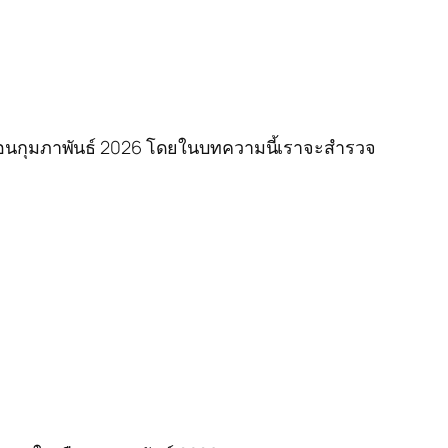
ดือนกุมภาพันธ์ 2026 โดยในบทความนี้เราจะสำรวจ