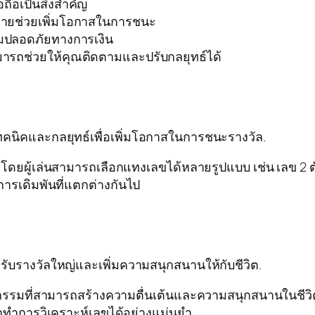
ถือเป็นสิ่งสำคัญ
ายช่วยเพิ่มโอกาสในการชนะ
ปลอดภัยทางการเงิน
ถช่วยให้คุณติดตามและปรับกลยุทธ์ได้
ทคนิคและกลยุทธ์เพื่อเพิ่มโอกาสในการชนะรางวัล.
ผู้เล่นสามารถเลือกแทงเลขได้หลายรูปแบบ เช่น เลข 2 ตัว, 
การเดิมพันที่แตกต่างกันไป
รางวัลใหญ่และเพิ่มความสนุกสนานให้กับชีวิต.
ิจกรรมที่สามารถสร้างความตื่นเต้นและความสนุกสนานในชีว
ทำการวิเคราะห์เลขได้อย่างแม่นยำ