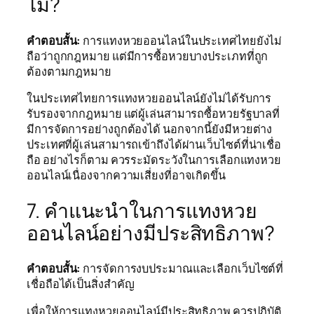
ไม่?
คำตอบสั้น:
การแทงหวยออนไลน์ในประเทศไทยยังไม่
ถือว่าถูกกฎหมาย แต่มีการซื้อหวยบางประเภทที่ถูก
ต้องตามกฎหมาย
ในประเทศไทยการแทงหวยออนไลน์ยังไม่ได้รับการ
รับรองจากกฎหมาย แต่ผู้เล่นสามารถซื้อหวยรัฐบาลที่
มีการจัดการอย่างถูกต้องได้ นอกจากนี้ยังมีหวยต่าง
ประเทศที่ผู้เล่นสามารถเข้าถึงได้ผ่านเว็บไซต์ที่น่าเชื่อ
ถือ อย่างไรก็ตาม ควรระมัดระวังในการเลือกแทงหวย
ออนไลน์เนื่องจากความเสี่ยงที่อาจเกิดขึ้น
7. คำแนะนำในการแทงหวย
ออนไลน์อย่างมีประสิทธิภาพ?
คำตอบสั้น:
การจัดการงบประมาณและเลือกเว็บไซต์ที่
เชื่อถือได้เป็นสิ่งสำคัญ
เพื่อให้การแทงหวยออนไลน์มีประสิทธิภาพ ควรปฏิบัติ