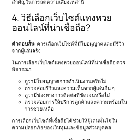
สำคัญในการลดความเสี่ยงเหล่านี้
4. วิธีเลือกเว็บไซต์แทงหวย
ออนไลน์ที่น่าเชื่อถือ?
คำตอบสั้น:
ควรเลือกเว็บไซต์ที่มีใบอนุญาตและมีรีวิว
จากผู้เล่นจริง
ในการเลือกเว็บไซต์แทงหวยออนไลน์ที่น่าเชื่อถือ ควร
พิจารณา:
ดูว่ามีใบอนุญาตการดำเนินงานหรือไม่
ตรวจสอบรีวิวและความเห็นจากผู้เล่นอื่น ๆ
ดูว่ามีช่องทางการติดต่อที่ชัดเจนหรือไม่
ตรวจสอบการให้บริการลูกค้าและความพร้อมใน
การช่วยเหลือ
การเลือกเว็บไซต์ที่เชื่อถือได้ช่วยให้ผู้เล่นมั่นใจใน
ความปลอดภัยของเงินทุนและข้อมูลส่วนบุคคล