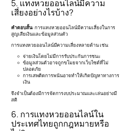
5. แทงหวยออนไลน์มีความ
เสี่ยงอย่างไรบ้าง?
คำตอบสั้น:
การแทงหวยออนไลน์มีความเสี่ยงในการ
สูญเสียเงินและข้อมูลส่วนตัว
การแทงหวยออนไลน์มีความเสี่ยงหลายด้าน เช่น:
จ่ายเงินโดยไม่มีการรับประกันการชนะ
ข้อมูลส่วนตัวอาจถูกขโมยจากเว็บไซต์ที่ไม่
ปลอดภัย
การเสพติดการพนันอาจทำให้เกิดปัญหาทางการ
เงิน
จึงจำเป็นต้องมีการจัดการงบประมาณและเล่นอย่างมี
สติ
6. การแทงหวยออนไลน์ใน
ประเทศไทยถูกกฎหมายหรือ