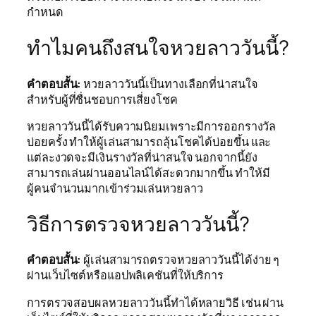
กำหนด
ทำไมคนถึงสนใจหวยลาววันนี้?
คำตอบสั้น:
หวยลาววันนี้เป็นทางเลือกที่น่าสนใจ
สำหรับผู้ที่ชื่นชอบการเสี่ยงโชค
หวยลาววันนี้ได้รับความนิยมเพราะมีการออกรางวัล
บ่อยครั้ง ทำให้ผู้เล่นสามารถลุ้นโชคได้บ่อยขึ้น และ
แต่ละงวดจะมีเงินรางวัลที่น่าสนใจ นอกจากนี้ยัง
สามารถเล่นผ่านออนไลน์ได้สะดวกมากขึ้น ทำให้มี
ผู้คนจำนวนมากเข้าร่วมเล่นหวยลาว
วิธีการตรวจหวยลาววันนี้?
คำตอบสั้น:
ผู้เล่นสามารถตรวจหวยลาววันนี้ได้ง่าย ๆ
ผ่านเว็บไซต์หรือแอปพลิเคชันที่ให้บริการ
การตรวจสอบผลหวยลาววันนี้ทำได้หลายวิธี เช่น ผ่าน