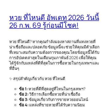
หวย ที่ไหนดี อัพเดท 2026 วันนี้
26 ก.พ. 69 รู้ก่อนมีโชค!
หวย ที่ไหนดี? หากคุณกำลังมองหาสถานที่แทงหวยที่
น่าเชื่อถือและปลอดภัย ข้อมูลนี้จะช่วยให้คุณมีตัวเลือก
ที่เหมาะสมกับความต้องการของคุณ โดยข้อมูลนี้ได้รับ
การอัปเดตล่าสุดในเดือนกุมภาพันธ์ 2026 เพื่อให้คุณ
ได้รู้จักกับแหล่งที่ดีที่สุดในการซื้อหวยในกรุงเทพฯ และ
ที่อื่นๆ
✨ สรุปสำคัญเกี่ยวกับ หวย ที่ไหนดี
ข้อ 1:
หวยที่ดีที่สุดอยู่ที่ไหนในกรุงเทพฯ?
ข้อ 2:
วิธีการเลือกซื้อหวยที่น่าเชื่อถือ
ข้อ 3:
ข้อมูลเกี่ยวกับการขายหวยออนไลน์
ข้อ 4:
แหล่งที่ขายหวยที่ได้รับความนิยม