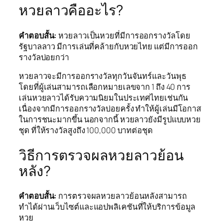
หวยลาวคืออะไร?
คำตอบสั้น:
หวยลาวเป็นหวยที่มีการออกรางวัลโดย
รัฐบาลลาว มีการเล่นที่คล้ายกับหวยไทย แต่มีการออก
รางวัลบ่อยกว่า
หวยลาวจะมีการออกรางวัลทุกวันจันทร์และวันพุธ
โดยที่ผู้เล่นสามารถเลือกหมายเลขจาก 1 ถึง 40 การ
เล่นหวยลาวได้รับความนิยมในประเทศไทยเช่นกัน
เนื่องจากมีการออกรางวัลบ่อยครั้ง ทำให้ผู้เล่นมีโอกาส
ในการชนะมากขึ้น นอกจากนี้ หวยลาวยังมีรูปแบบหวย
ชุด ที่ให้รางวัลสูงถึง 100,000 บาทต่อชุด
วิธีการตรวจผลหวยลาวย้อน
หลัง?
คำตอบสั้น:
การตรวจผลหวยลาวย้อนหลังสามารถ
ทำได้ผ่านเว็บไซต์และแอปพลิเคชันที่ให้บริการข้อมูล
หวย