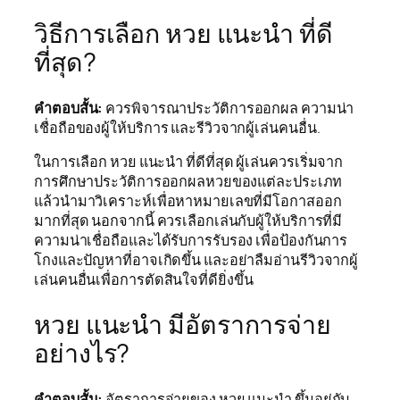
วิธีการเลือก หวย แนะนำ ที่ดี
ที่สุด?
คำตอบสั้น:
ควรพิจารณาประวัติการออกผล ความน่า
เชื่อถือของผู้ให้บริการ และรีวิวจากผู้เล่นคนอื่น.
ในการเลือก หวย แนะนำ ที่ดีที่สุด ผู้เล่นควรเริ่มจาก
การศึกษาประวัติการออกผลหวยของแต่ละประเภท
แล้วนำมาวิเคราะห์เพื่อหาหมายเลขที่มีโอกาสออก
มากที่สุด นอกจากนี้ ควรเลือกเล่นกับผู้ให้บริการที่มี
ความน่าเชื่อถือและได้รับการรับรอง เพื่อป้องกันการ
โกงและปัญหาที่อาจเกิดขึ้น และอย่าลืมอ่านรีวิวจากผู้
เล่นคนอื่นเพื่อการตัดสินใจที่ดียิ่งขึ้น
หวย แนะนำ มีอัตราการจ่าย
อย่างไร?
คำตอบสั้น:
อัตราการจ่ายของ หวย แนะนำ ขึ้นอยู่กับ