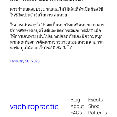
ควรกำหนดงบประมาณและไม่ใช้เงินที่จำเป็นต้องใช้
ในชีวิตประจำวันในการเล่นหวย
ในการเล่นหวยไม่ว่าจะเป็นหวยไทยหรือหวยลาว ควร
มีการศึกษาข้อมูลให้ดีและจัดการเงินอย่างมีสติ เพื่อ
ให้การเล่นหวยเป็นไปอย่างปลอดภัยและมีความสนุก
หากคุณต้องการติดตามข่าวสารและผลหวย สามารถ
หาข้อมูลได้จากเว็บไซต์ที่เชื่อถือได้
February 26, 2026
Blog
Events
vachiropractic
About
Shop
FAQs
Patterns