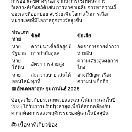
การออกเลขต่างๆ นอกจากนี้ การใช้เทคนิคการ
วิเคราะห์เชิงสถิติ เช่น การหาค่าเฉลี่ย การหาความถี่
ของเลขที่ออกบ่อย จะช่วยเพิ่มโอกาสในการเลือก
หมายเลขที่มีโอกาสถูกรางวัลสูงขึ้น
ประเภท
ข้อดี
ข้อเสีย
หวย
หวย
ความน่าเชื่อถือสูง มี
อัตราการจ่ายต่ำกว่า
รัฐบาล
การกำกับดูแล
หวยอื่น
หวย
ความเสี่ยงสูงต่อการ
อัตราการจ่ายสูง
ใต้ดิน
โกง
หวย
สะดวกสบาย เล่นได้
อาจมีปัญหาเรื่อง
ออนไลน์
ทุกที่
ความน่าเชื่อถือ
📅 อัพเดทล่าสุด: กุมภาพันธ์ 2026
ข้อมูลเกี่ยวกับประเภทหวยและแนวโน้มการเล่นในปี
2026 ได้รับการปรับปรุงล่าสุดเพื่อให้สอดคล้องกับ
ความต้องการและพฤติกรรมของผู้เล่นในปัจจุบัน
📚 เนื้อหาที่เกี่ยวข้อง