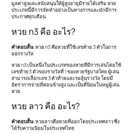
มูลค่าสูงและสนับสนุนให้ผู้สูงอายุมีรายได้เสริม หวย
ประเภทนี้มีการจัดทำอย่างเป็นทางการและมักมีการ
ประกาศทุกเดือน
หวย n3 คือ อะไร?
คำตอบสั้น:
หวย n3 คือหวยที่ใช้เลขท้าย 3 ตัวในการ
ออกรางวัล
หวย n3 เป็นหนึ่งในประเภทของหวยที่มีการเล่นโดยใช้
เลขท้าย 3 ตัวของรางวัลที่ 1 ของหวยรัฐบาลไทย ผู้เล่น
สามารถเลือกเลข 3 ตัวท้ายและรอลุ้นรางวัล โดยมี
อัตราการจ่ายที่ค่อนข้างสูง และเป็นที่นิยมในหมู่ผู้เล่น
หวย
หวย ลาว คือ อะไร?
คำตอบสั้น:
หวยลาวคือหวยที่ออกโดยประเทศลาว ซึ่ง
ได้รับความนิยมในประเทศไทย