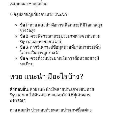
เหตุผลและชาญฉลาด.
✨ สรุปสำคัญเกี่ยวกับ หวย แนะนำ
ข้อ 1:
หวย แนะนำ คือการเลือกหวยที่มีโอกาสถูก
รางวัลสูง.
ข้อ 2:
ควรพิจารณาหวยประเภทต่างๆ เช่น หวย
รัฐบาลและหวยออนไลน์.
ข้อ 3:
การวิเคราะห์ข้อมูลหวยที่ผ่านมาช่วยเพิ่ม
โอกาสในการถูกรางวัล.
ข้อ 4:
ควรตั้งงบประมาณในการซื้อหวยอย่างมี
ระเบียบ.
หวย แนะนำ มีอะไรบ้าง?
คำตอบสั้น:
หวย แนะนำ มีหลายประเภท เช่น หวย
รัฐบาล หวยใต้ดิน และหวยออนไลน์ ที่ผู้เล่นควร
พิจารณา.
หวย แนะนำ ประกอบด้วยหลายประเภทซึ่งแต่ละ