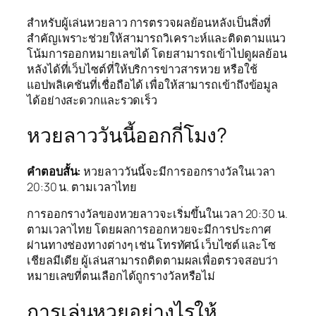
สำหรับผู้เล่นหวยลาว การตรวจผลย้อนหลังเป็นสิ่งที่
สำคัญเพราะช่วยให้สามารถวิเคราะห์และติดตามแนว
โน้มการออกหมายเลขได้ โดยสามารถเข้าไปดูผลย้อน
หลังได้ที่เว็บไซต์ที่ให้บริการข่าวสารหวย หรือใช้
แอปพลิเคชันที่เชื่อถือได้ เพื่อให้สามารถเข้าถึงข้อมูล
ได้อย่างสะดวกและรวดเร็ว
หวยลาววันนี้ออกกี่โมง?
คำตอบสั้น:
หวยลาววันนี้จะมีการออกรางวัลในเวลา
20:30 น. ตามเวลาไทย
การออกรางวัลของหวยลาวจะเริ่มขึ้นในเวลา 20:30 น.
ตามเวลาไทย โดยผลการออกหวยจะมีการประกาศ
ผ่านทางช่องทางต่างๆ เช่น โทรทัศน์ เว็บไซต์ และโซ
เชียลมีเดีย ผู้เล่นสามารถติดตามผลเพื่อตรวจสอบว่า
หมายเลขที่ตนเลือกได้ถูกรางวัลหรือไม่
การเล่นหวยอย่างไรให้