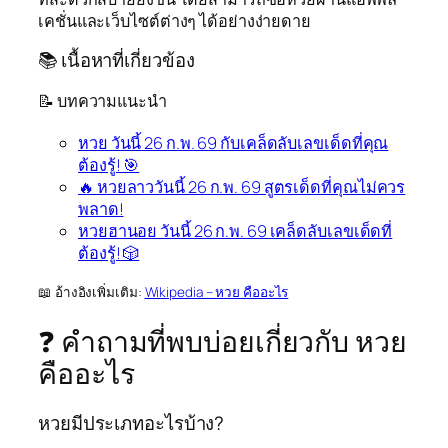
เคชั่นและเว็บไซต์ต่างๆ ได้อย่างง่ายดาย
📚 เนื้อหาที่เกี่ยวข้อง
📝 บทความแนะนำ
หวย วันนี้ 26 ก.พ. 69 กับเคล็ดลับเลขเด็ดที่คุณ
ต้องรู้! 🎯
🔥 หวยลาววันนี้ 26 ก.พ. 69 สูตรเด็ดที่คุณไม่ควร
พลาด!
หวยฮานอย วันนี้ 26 ก.พ. 69 เคล็ดลับเลขเด็ดที่
ต้องรู้! 🎲
📖 อ้างอิงเพิ่มเติม:
Wikipedia – หวย คืออะไร
❓ คำถามที่พบบ่อยเกี่ยวกับ หวย
คืออะไร
หวยมีประเภทอะไรบ้าง?